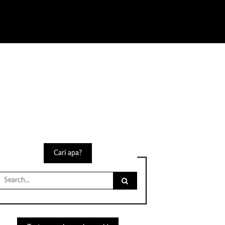
Cari apa?
Search
for: