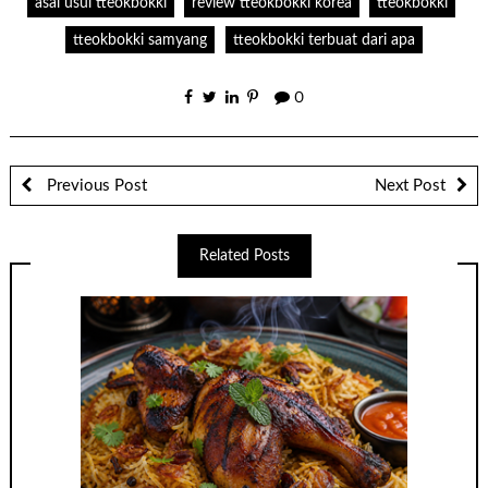
asal usul tteokbokki
review tteokbokki korea
tteokbokki
tteokbokki samyang
tteokbokki terbuat dari apa
0
Previous Post
Next Post
Related Posts