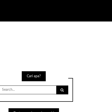
Cari apa?
Search
for: