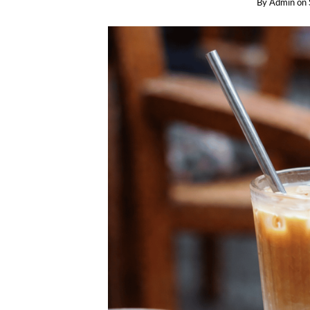
By
Admin
on