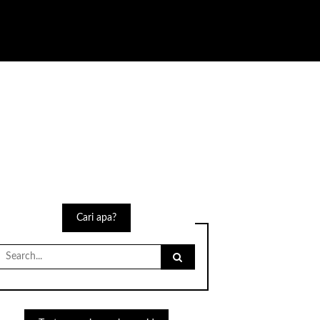
Cari apa?
Search
for: