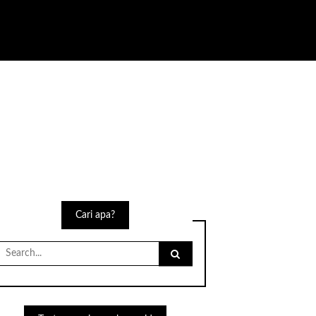
Cari apa?
Search
for: