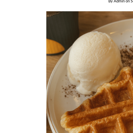
By
Admin
on
S