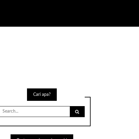
Cari apa?
Search
for: