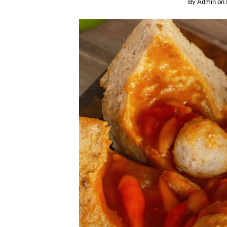
By
Admin
on