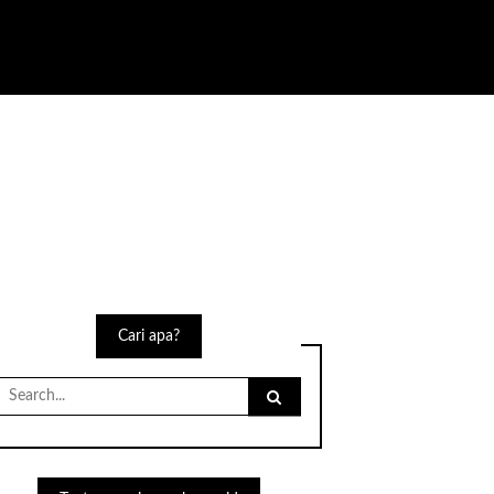
Cari apa?
Search
for: